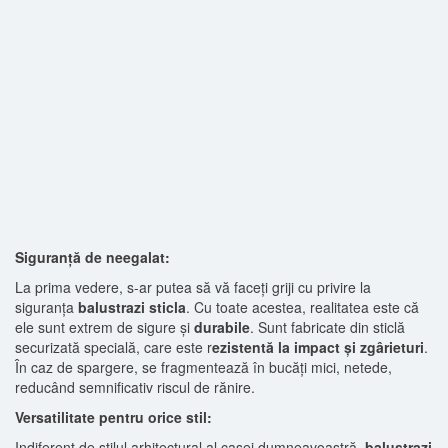
Siguranță de neegalat:
La prima vedere, s-ar putea să vă faceți griji cu privire la
siguranța
balustrazi sticla
. Cu toate acestea, realitatea este că
ele sunt extrem de sigure și
durabile
. Sunt fabricate din sticlă
securizată specială, care este r
ezistentă la impact și zgârieturi
.
În caz de spargere, se fragmentează în bucăți mici, netede,
reducând semnificativ riscul de rănire.
Versatilitate pentru orice stil:
Indiferent de stilul arhitectural al casei dumneavoastră,
balustrazi