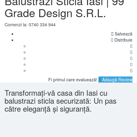
Balustrazi Sticla Iasi | 99
Grade Design S.R.L.
Comenzi la: 0740 334 944
Salvează
Distribuie
Fi primul care evaluează!
Adaugă Review
Transformați-vă casa din Iasi cu
balustrazi sticla securizată: Un pas
către eleganță și siguranță.