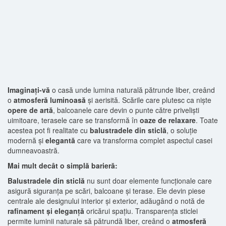
Imaginați-vă
o casă unde lumina naturală pătrunde liber, creând
o
atmosferă luminoasă
și aerisită. Scările care plutesc ca niște
opere de artă
, balcoanele care devin o punte către priveliști
uimitoare, terasele care se transformă în
oaze de relaxare
. Toate
acestea pot fi realitate cu
balustradele din sticlă
, o soluție
modernă și
elegantă
care va transforma complet aspectul casei
dumneavoastră.
Mai mult decât o simplă barieră:
Balustradele din sticlă
nu sunt doar elemente funcționale care
asigură siguranța pe scări, balcoane și terase. Ele devin piese
centrale ale designului interior și exterior, adăugând o notă de
rafinament și eleganță
oricărui spațiu. Transparența sticlei
permite luminii naturale să pătrundă liber, creând o
atmosferă