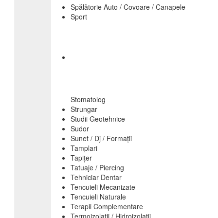
Spălătorie Auto / Covoare / Canapele
Sport
Stomatolog
Strungar
Studii Geotehnice
Sudor
Sunet / Dj / Formații
Tamplari
Tapițer
Tatuaje / Piercing
Tehniciar Dentar
Tencuieli Mecanizate
Tencuieli Naturale
Terapii Complementare
Termoizolații / Hidroizolații