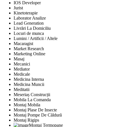
IOS Developer
Jurist
Kinetoterapie
Laborator Analize
Lead Generation
Livrări La Domiciliu
Locuri de munca
Lumini / Artificii / Altele
Macaragist
Market Research
Marketing Online
Masaj
Mecanici
Mediator
Medicale
Medicina Interna
Medicina Muncii
Meditatii
Meseriaș Construcții
Mobila La Comanda
Montaj Mobila
Montaj Plase De Insecte
Montaj Pompe De Căldură
Montaj Rigips
Montaj Termopane