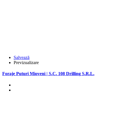
Salvează
Previzualizare
Foraje Puturi Mioveni | S.C. 108 Drilling S.R.L.