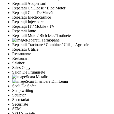
Reparatii Acoperisuri
Reparații Chiuloase / Bloc Motor
Reparații Cutii De Viteză
Reparații Electrocasnice
Reparații Injectoare
Reparații IT / Mobile / TV
Reparatii Jante
Reparatii Moto / Biciclete / Trotinete
Reparatii Termopane
Reparatii Tractoare / Combine / Utilaje Agricole
Reparatii Utilaje
Restaurante
Restaurari
Salahor
Sales Copy
Salon De Frumusete
Scara Metalica
Scari Interioare Din Lemn
Școli De Șofer
Scriptwriting
Sculptor
Secretariat
Securitate
SEM
SEO Specialist