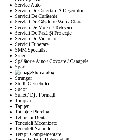
Service Auto
Servicii De Colectare A Deșeurilor
Servicii De Curățenie
Servicii De Găzduire Web / Cloud
Servicii De Mutări / Relocări
Servicii De Pază Și Protecție
Servicii De Vidanjare
Servicii Funerare
SMM Specialist
Sofer
Spălătorie Auto / Covoare / Canapele
Sport
Stomatolog
Strungar
Studii Geotehnice
Sudor
Sunet / Dj / Formații
Tamplari
Tapițer
Tatuaje / Piercing
Tehniciar Dentar
Tencuieli Mecanizate
Tencuieli Naturale
Terapii Complementare
Termoizolații / Hidroizolații