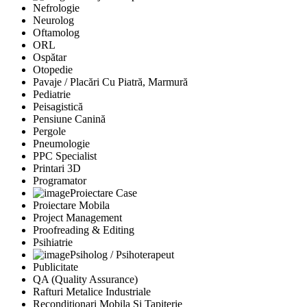
Nefrologie
Neurolog
Oftamolog
ORL
Ospătar
Otopedie
Pavaje / Placări Cu Piatră, Marmură
Pediatrie
Peisagistică
Pensiune Canină
Pergole
Pneumologie
PPC Specialist
Printari 3D
Programator
Proiectare Case
Proiectare Mobila
Project Management
Proofreading & Editing
Psihiatrie
Psiholog / Psihoterapeut
Publicitate
QA (Quality Assurance)
Rafturi Metalice Industriale
Reconditionari Mobila Si Tapiterie