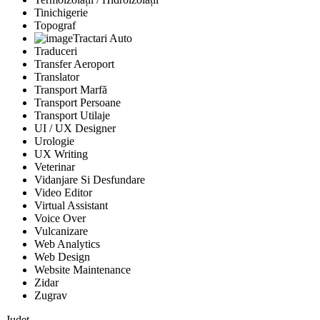
Tinichigerie
Topograf
Tractari Auto
Traduceri
Transfer Aeroport
Translator
Transport Marfă
Transport Persoane
Transport Utilaje
UI / UX Designer
Urologie
UX Writing
Veterinar
Vidanjare Si Desfundare
Video Editor
Virtual Assistant
Voice Over
Vulcanizare
Web Analytics
Web Design
Website Maintenance
Zidar
Zugrav
Județ