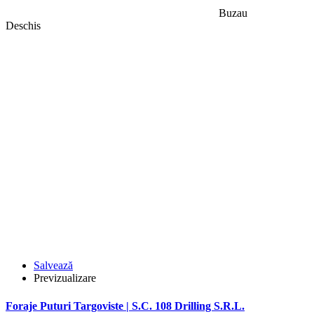
Buzau
Deschis
Salvează
Previzualizare
Foraje Puturi Targoviste | S.C. 108 Drilling S.R.L.