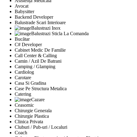
Asistență Medicală
Avocat
Babysitter
Backend Developer
Balustrade Scari Interioare
Balustrazi Inox
Balustrazi Sticla La Comanda
Bucătar
C# Developer
Cabinet Medic De Familie
Call Center & Calling
Camin / Azil De Batrani
Camping / Glamping
Cardiolog
Carotare
Casa Si Gradina
Case Pe Structura Metalica
Catering
Cazare
Ceasornic
Chirurgie Generala
Chirurgie Plastica
Clinica Privata
Cluburi / Pub-uri / Localuri
Coach