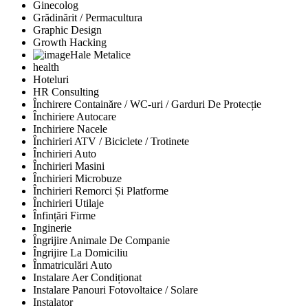
Ginecolog
Grădinărit / Permacultura
Graphic Design
Growth Hacking
Hale Metalice
health
Hoteluri
HR Consulting
Închirere Containăre / WC-uri / Garduri De Protecție
Închiriere Autocare
Inchiriere Nacele
Închirieri ATV / Biciclete / Trotinete
Închirieri Auto
Închirieri Masini
Închirieri Microbuze
Închirieri Remorci Și Platforme
Închirieri Utilaje
Înfințări Firme
Inginerie
Îngrijire Animale De Companie
Îngrijire La Domiciliu
Înmatriculări Auto
Instalare Aer Condiționat
Instalare Panouri Fotovoltaice / Solare
Instalator