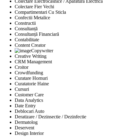
Colectare Electrocasnice / Aparatura Electrica
Colectare Fier Vechi
Compartimentari Cu Sticla
Confectii Metalice
Constructii
Consultanță
Consultanță Financiară
Contabilitate
Content Creator
Copywriter
Creative Writing
CRM Management
Croitor
Crowdfunding
Curatare Hornuri
Curatatorie Haine
Cursuri
Customer Care
Data Analytics
Date Entry
Deblocari Auto
Deratizare / Dezinsectie / Dezinfectie
Dermatolog
Deservent
Design Interior