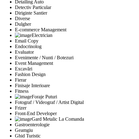
Detailing Auto
Detectiv Particular
Diriginte Santier
Diverse
Dulgher
E-commerce Management
Electrician
Email Copy
Endocrinolog
Evaluator
Evenimente / Nunti / Botezuri
Event Management
Excavări
Fashion Design
Fierar
Finisaje Interioare
Fitness
Foraje Puturi
Fotograf / Videograf / Artist Digital
Frizer
Front-End Developer
Gard Metalic La Comanda
Gastroenterologie
Geamgiu
Ghid Turistic