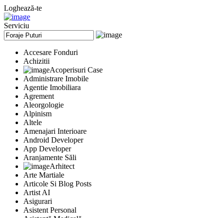
Loghează-te
Serviciu
Accesare Fonduri
Achizitii
Acoperisuri Case
Administrare Imobile
Agentie Imobiliara
Agrement
Aleorgologie
Alpinism
Altele
Amenajari Interioare
Android Developer
App Developer
Aranjamente Săli
Arhitect
Arte Martiale
Articole Si Blog Posts
Artist AI
Asigurari
Asistent Personal