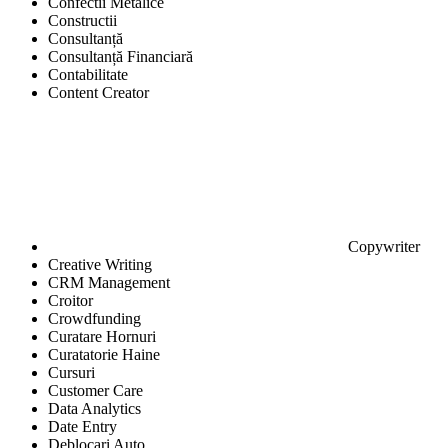
Confectii Metalice
Constructii
Consultanță
Consultanță Financiară
Contabilitate
Content Creator
Copywriter
Creative Writing
CRM Management
Croitor
Crowdfunding
Curatare Hornuri
Curatatorie Haine
Cursuri
Customer Care
Data Analytics
Date Entry
Deblocari Auto