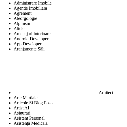
Administrare Imobile
Agentie Imobiliara
Agrement
Aleorgologie
Alpinism
Altele
Amenajari Interioare
Android Developer
App Developer
Aranjamente Săli
Arhitect
Arte Martiale
Articole Si Blog Posts
Artist AI
Asigurari
Asistent Personal
Asistență Medicală