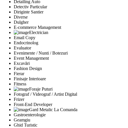
Detailing Auto
Detectiv Particular
Diriginte Santier
Diverse
Dulgher
E-commerce Management
Electrician
Email Copy
Endocrinolog
Evaluator
Evenimente / Nunti / Botezuri
Event Management
Excavări
Fashion Design
Fierar
Finisaje Interioare
Fitness
Foraje Puturi
Fotograf / Videograf / Artist Digital
Frizer
Front-End Developer
Gard Metalic La Comanda
Gastroenterologie
Geamgiu
Ghid Turistic