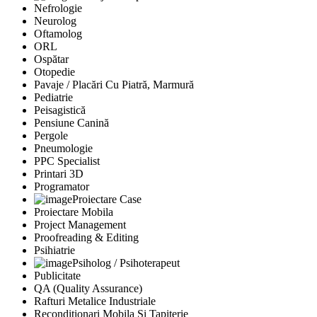
Nefrologie
Neurolog
Oftamolog
ORL
Ospătar
Otopedie
Pavaje / Placări Cu Piatră, Marmură
Pediatrie
Peisagistică
Pensiune Canină
Pergole
Pneumologie
PPC Specialist
Printari 3D
Programator
Proiectare Case
Proiectare Mobila
Project Management
Proofreading & Editing
Psihiatrie
Psiholog / Psihoterapeut
Publicitate
QA (Quality Assurance)
Rafturi Metalice Industriale
Reconditionari Mobila Si Tapiterie