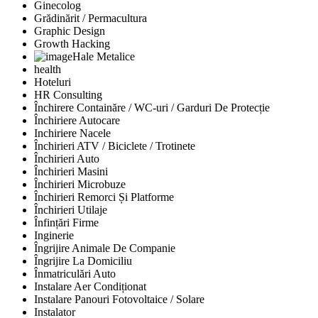
Ginecolog
Grădinărit / Permacultura
Graphic Design
Growth Hacking
Hale Metalice
health
Hoteluri
HR Consulting
Închirere Containăre / WC-uri / Garduri De Protecție
Închiriere Autocare
Inchiriere Nacele
Închirieri ATV / Biciclete / Trotinete
Închirieri Auto
Închirieri Masini
Închirieri Microbuze
Închirieri Remorci Și Platforme
Închirieri Utilaje
Înfințări Firme
Inginerie
Îngrijire Animale De Companie
Îngrijire La Domiciliu
Înmatriculări Auto
Instalare Aer Condiționat
Instalare Panouri Fotovoltaice / Solare
Instalator