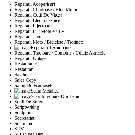
Reparatii Acoperisuri
Reparații Chiuloase / Bloc Motor
Reparații Cutii De Viteză
Reparații Electrocasnice
Reparații Injectoare
Reparații IT / Mobile / TV
Reparatii Jante
Reparatii Moto / Biciclete / Trotinete
Reparatii Termopane
Reparatii Tractoare / Combine / Utilaje Agricole
Reparatii Utilaje
Restaurante
Restaurari
Salahor
Sales Copy
Salon De Frumusete
Scara Metalica
Scari Interioare Din Lemn
Școli De Șofer
Scriptwriting
Sculptor
Secretariat
Securitate
SEM
SEO Specialist