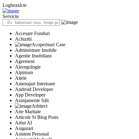
Loghează-te
Serviciu
Accesare Fonduri
Achizitii
Acoperisuri Case
Administrare Imobile
Agentie Imobiliara
Agrement
Aleorgologie
Alpinism
Altele
Amenajari Interioare
Android Developer
App Developer
Aranjamente Săli
Arhitect
Arte Martiale
Articole Si Blog Posts
Artist AI
Asigurari
Asistent Personal