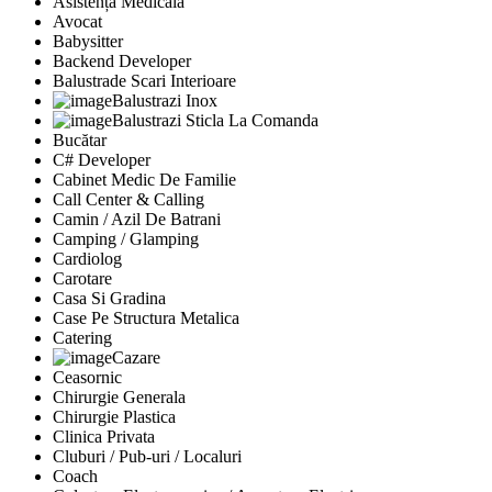
Asistență Medicală
Avocat
Babysitter
Backend Developer
Balustrade Scari Interioare
Balustrazi Inox
Balustrazi Sticla La Comanda
Bucătar
C# Developer
Cabinet Medic De Familie
Call Center & Calling
Camin / Azil De Batrani
Camping / Glamping
Cardiolog
Carotare
Casa Si Gradina
Case Pe Structura Metalica
Catering
Cazare
Ceasornic
Chirurgie Generala
Chirurgie Plastica
Clinica Privata
Cluburi / Pub-uri / Localuri
Coach