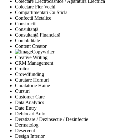
Colectare Electrocasnice / Aparatura Electrica
Colectare Fier Vechi
Compartimentari Cu Sticla
Confectii Metalice
Constructii
Consultanță
Consultanță Financiară
Contabilitate
Content Creator
Copywriter
Creative Writing
CRM Management
Croitor
Crowdfunding
Curatare Hornuri
Curatatorie Haine
Cursuri
Customer Care
Data Analytics
Date Entry
Deblocari Auto
Deratizare / Dezinsectie / Dezinfectie
Dermatolog
Deservent
Design Interior