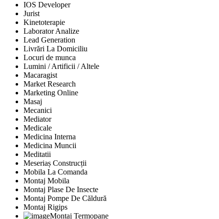
IOS Developer
Jurist
Kinetoterapie
Laborator Analize
Lead Generation
Livrări La Domiciliu
Locuri de munca
Lumini / Artificii / Altele
Macaragist
Market Research
Marketing Online
Masaj
Mecanici
Mediator
Medicale
Medicina Interna
Medicina Muncii
Meditatii
Meseriaș Construcții
Mobila La Comanda
Montaj Mobila
Montaj Plase De Insecte
Montaj Pompe De Căldură
Montaj Rigips
Montaj Termopane