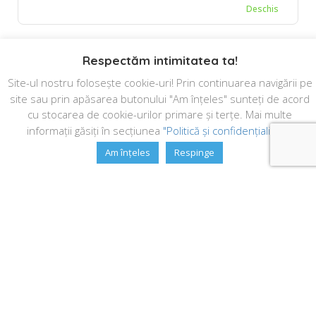
Deschis
Respectăm intimitatea ta!
1
2
Site-ul nostru folosește cookie-uri! Prin continuarea navigării pe
site sau prin apăsarea butonului "Am înțeles" sunteți de acord
cu stocarea de cookie-urilor primare și terțe. Mai multe
informații găsiți în secțiunea
"Politică și confidențialitate"
Am înțeles
Respinge
Leaflet